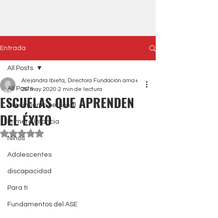
Entrada
All Posts
Alejandra Ibieta, Directora Fundación ama+
All Posts
26 may 2020
2 min de lectura
ESCUELAS QUE APRENDEN
Crecimiento personal
DEL ÉXITO
Primera Infancia
Obtuvo NaN de 5 estrellas.
Niños
Adolescentes
discapacidad
Para tí
Fundamentos del ASE