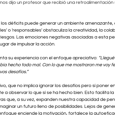
 nos dijo un profesor que recibió una retroalimentación
 los déficits puede generar un ambiente amenazante, 
s' o 'responsables' obstaculiza la creatividad, la colab
 riesgos. Las emociones negativas asociadas a esta pe
ugar de impulsar la acción.
a su experiencia con el enfoque apreciativo: 
“Llegué 
bía hecho todo mal. Con lo que me mostraron me voy feli
os desafíos.”
o, que no implica ignorar los desafíos pero sí poner en 
te a observar lo que sí se ha hecho bien. Esto facilita l
vas que, a su vez, expanden nuestra capacidad de pen
aginar un futuro lleno de posibilidades. Lejos de gener
nfoque enciende la motivación, fortalece la autoefica