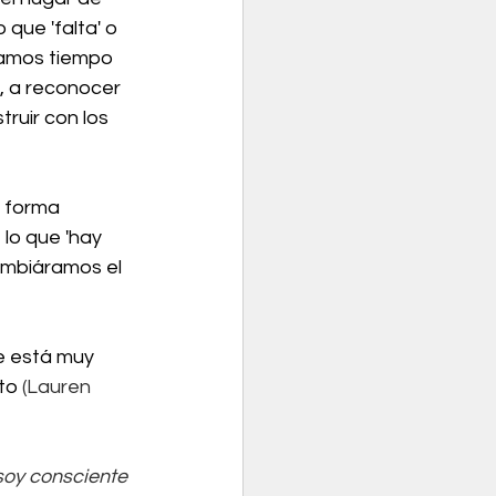
que 'falta' o 
áramos tiempo 
ó, a reconocer 
ruir con los 
a forma 
lo que 'hay 
ambiáramos el 
e está muy 
to 
(Lauren 
soy consciente 