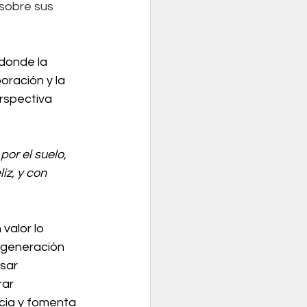
 sobre sus 
donde la 
oración y la 
rspectiva 
por el suelo, 
z, y con 
valor lo 
a generación 
sar 
ar 
cia y fomenta 