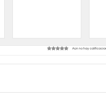
Obtuvo 0 de 5 estrellas.
Aún no hay calificaci
La IA que transforma la escuela
No per
¡Pract