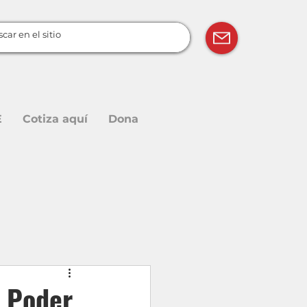
E
Cotiza aquí
Dona
l Poder