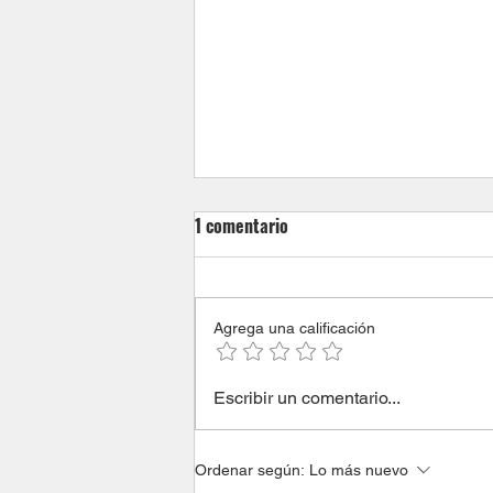
1 comentario
Agrega una calificación
¿Cómo recuperar la calma
Escribir un comentario...
frente a la ansiedad que genera
la violencia?
Ordenar según:
Lo más nuevo