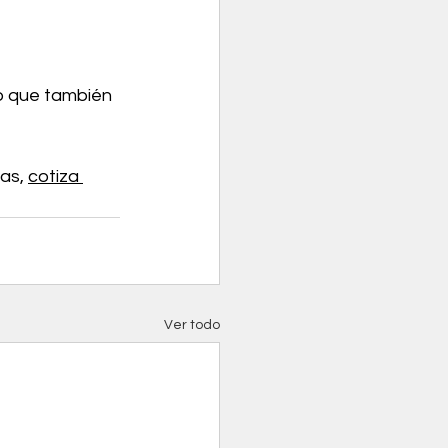
o que también 
as, 
cotiza 
Ver todo