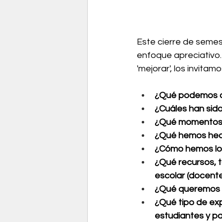
Este cierre de semes
enfoque apreciativo.
'mejorar', los invita
¿Qué podemos ce
¿Cuáles han sid
¿Qué momentos o 
¿Qué hemos hec
¿Cómo hemos log
¿Qué recursos, 
escolar (docente
¿Qué queremos s
¿Qué tipo de ex
estudiantes y p