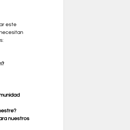
ar este 
necesitan 
s:
n?
omunidad 
mestre?
ara nuestros 