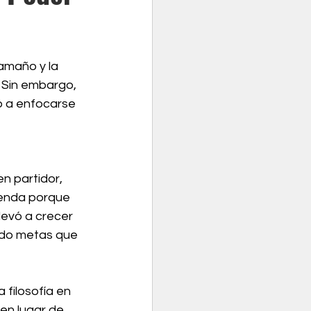
tamaño y la 
 Sin embargo, 
ó a enfocarse 
n partidor, 
yenda porque 
llevó a crecer 
do metas que 
 filosofía en 
 en lugar de 