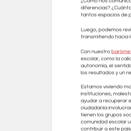
¿Cómo nos comunicam
diferencias? ¿Cuánto
tantos espacios de p
Luego, podemos revi
transmitiendo hacia l
Con nuestro 
barómet
escolar, como la calid
autonomía, el sentid
los resultados y un r
Estamos viviendo mo
instituciones, malest
ayudar a recuperar 
ciudadanía involucr
tienen los grupos soc
comunidad escolar un
contribuir a este paí