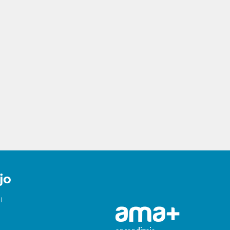
jo
l
AMA+