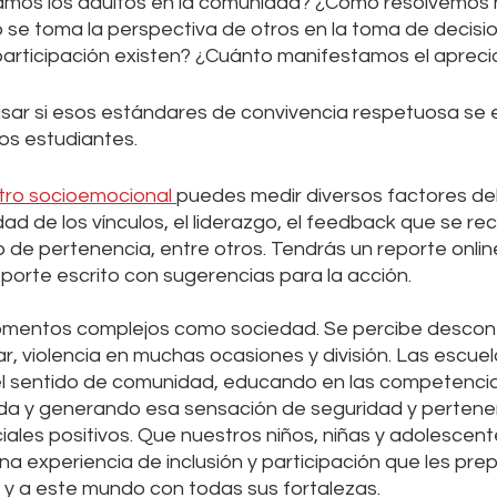
os los adultos en la comunidad? ¿Cómo resolvemos 
 se toma la perspectiva de otros en la toma de decisi
articipación existen? ¿Cuánto manifestamos el apreci
sar si esos estándares de convivencia respetuosa se 
os estudiantes. 
ro socioemocional 
puedes medir diversos factores de
ad de los vínculos, el liderazgo, el feedback que se reci
o de pertenencia, entre otros. Tendrás un reporte onlin
eporte escrito con sugerencias para la acción. 
mentos complejos como sociedad. Se percibe desconfi
ar, violencia en muchas ocasiones y división. Las escue
el sentido de comunidad, educando en las competencia
ada y generando esa sensación de seguridad y pertene
iales positivos. Que nuestros niños, niñas y adolescent
a experiencia de inclusión y participación que les pre
s y a este mundo con todas sus fortalezas. 