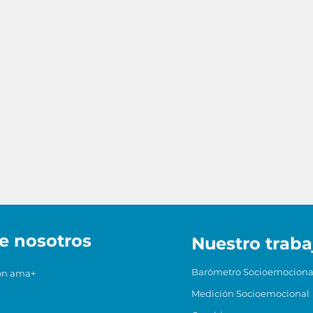
e nosotros
Nuestro traba
Barómetro Socioemociona
ón ama+
Medición Socioemocional