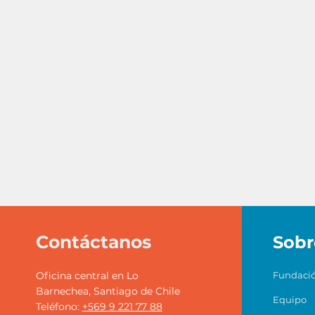
Contáctanos
Sobr
Oficina central en Lo
Fundaci
Barnechea, Santiago de Chile
Equipo
Teléfono:
+569 9 221 77 88