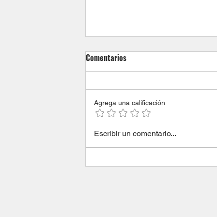
Comentarios
Agrega una calificación
¿Cómo recuperar la calma
Escribir un comentario...
frente a la ansiedad que genera
la violencia?