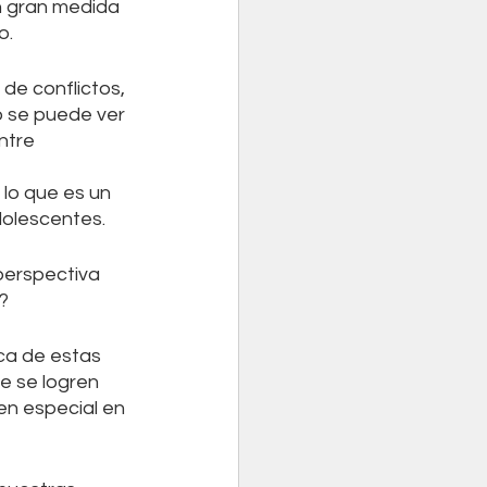
n gran medida 
o.
 de conflictos, 
o se puede ver 
ntre 
lo que es un 
dolescentes.
perspectiva 
? 
ca de estas 
e se logren 
en especial en 