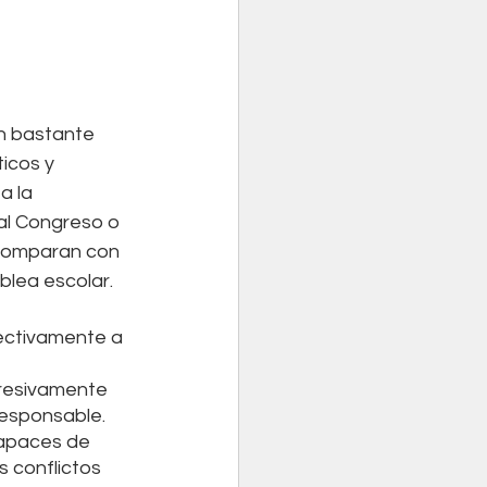
n bastante 
icos y 
a la 
al Congreso o 
s comparan con 
blea escolar.
ectivamente a 
resivamente 
esponsable. 
apaces de 
s conflictos 