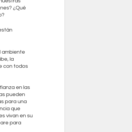
nuestras 
ones? ¿Qué 
o?
están 
l ambiente 
be, la 
e con todos 
anza en las 
las pueden 
s para una 
ncia que 
es vivan en su 
pare para 