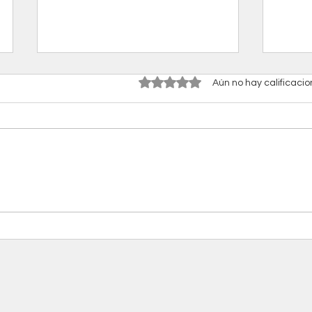
Obtuvo 0 de 5 estrellas.
Aún no hay calificaci
La IA que transforma la escuela
No per
¡Pract