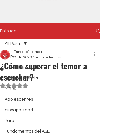
Entrada
All Posts
Fundación ama+
All Posts
7 jun 2023
4 min de lectura
¿Cómo superar el temor a
Crecimiento personal
escuchar?
Primera Infancia
Obtuvo NaN de 5 estrellas.
Niños
Adolescentes
discapacidad
Para tí
Fundamentos del ASE