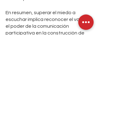
En resumen, superar el miedo a 
escuchar implica reconocer el valor y 
el poder de la comunicación 
participativa en la construcción de 
una cultura educativa sólida. Al 
escuchar activamente y tener en 
cuenta las perspectivas de los 
demás, generamos confianza, 
promovemos la participación y 
tomamos decisiones más informadas 
y efectivas. La escucha activa es una 
habilidad fundamental para el 
desarrollo de relaciones saludables y 
para lograr una educación de calidad 
en nuestras escuelas.
Lemov, D., Lewis, H., Williams, D., & 
Frazier, D. (2022). 
Reconnect: Building 
School Culture for Meaning, Purpose, 