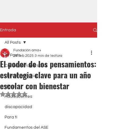
Entrada
All Posts
Fundación ama+
All Posts
24 feb 2025
3 min de lectura
El poder de los pensamientos:
Crecimiento personal
estrategia clave para un año
Primera Infancia
escolar con bienestar
Niños
Obtuvo NaN de 5 estrellas.
Adolescentes
discapacidad
Para tí
Fundamentos del ASE