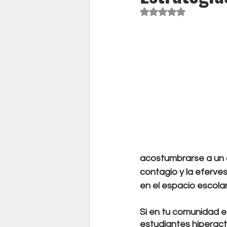
Obtuvo NaN de 5 est
acostumbrarse a un 
contagio y la eferve
en el espacio escola
Si en tu comunidad e
estudiantes hiperac