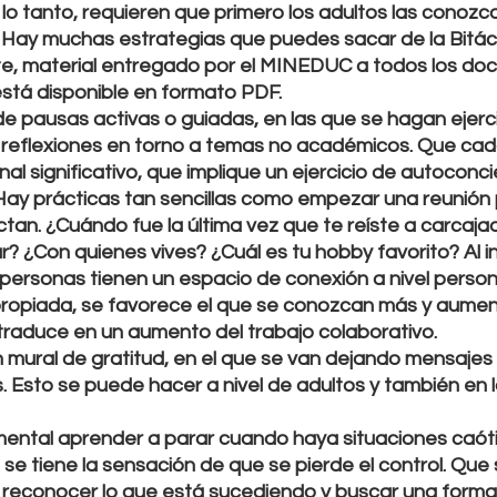
lo tanto, requieren que primero los adultos las conozca
Hay muchas estrategias que puedes sacar de la Bitáco
, material entregado por el MINEDUC a todos los doc
está disponible en formato PDF. 
e pausas activas o guiadas, en las que se hagan ejerci
o reflexiones en torno a temas no académicos. Que cad
inal significativo, que implique un ejercicio de autoconc
Hay prácticas tan sencillas como empezar una reunión
an. ¿Cuándo fue la última vez que te reíste a carcaj
tar? ¿Con quienes vives? ¿Cuál es tu hobby favorito? Al i
ersonas tienen un espacio de conexión a nivel personal
propiada, se favorece el que se conozcan más y aument
 traduce en un aumento del trabajo colaborativo.
n mural de gratitud, en el que se van dejando mensajes 
. Esto se puede hacer a nivel de adultos y también en l
mental aprender a parar cuando haya situaciones caóti
e tiene la sensación de que se pierde el control. Que s
, reconocer lo que está sucediendo y buscar una forma 