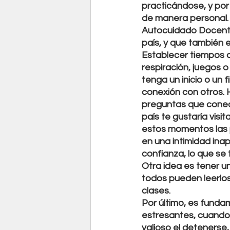
practicándose, y por 
de manera personal. 
Autocuidado Docente
país, y que también 
Establecer tiempos d
respiración, juegos 
tenga un inicio o un f
conexión con otros. 
preguntas que conect
país te gustaría visi
estos momentos las p
en una intimidad ina
confianza, lo que se
Otra idea es tener u
todos pueden leerlos
clases.
Por último, es funda
estresantes, cuando s
valioso el detenerse