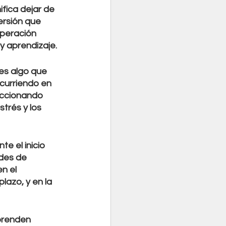
fica dejar de 
ersión que 
peración 
y aprendizaje.
es algo que 
curriendo en 
accionando 
trés y los 
 el inicio 
des de 
n el 
lazo, y en la 
prenden 