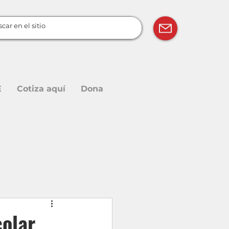
E
Cotiza aquí
Dona
colar