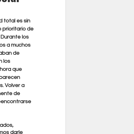
 total es sin 
prioritario de 
Durante los 
os a muchos 
aban de 
 los 
ahora que 
 parecen 
. Volver a 
nente de 
eencontrarse 
ados, 
mos darle 