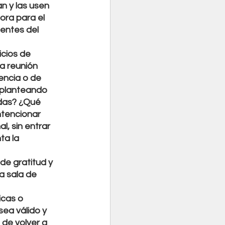
n y las usen 
ra para el 
entes del 
cios de 
a reunión 
iencia o de 
 planteando 
adas? ¿Qué 
ntencionar 
, sin entrar 
a la 
de gratitud y 
a sala de 
cas o 
ea válido y 
de volver a 