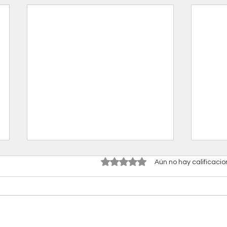
Obtuvo 0 de 5 estrellas.
Aún no hay calificaci