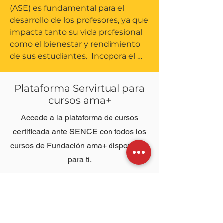
(ASE) es fundamental para el 
desarrollo de los profesores, ya que 
impacta tanto su vida profesional 
como el bienestar y rendimiento 
de sus estudiantes.  Incopora el 
Aprendizaje Socioemocional y 
logra importantes cambios:

Plataforma Servirtual para
cursos ama+
Beneficios del Aprendizaje 
Socioemocional para los Profesores

Accede a la plataforma de cursos
certificada ante SENCE con todos los
Mejora del Clima Escolar

cursos de Fundación ama+ disponibles
Los docentes que fortalecen sus 
para tí.
habilidades socioemocionales son 
capaces de crear un ambiente 
¿Necesitas ayuda? Escríbenos a
academia@aprendizajesocioemociona.c
más seguro, positivo y propicio 
l
para el aprendizaje en sus aulas. 
Acceder
Esto no solo fomenta el bienestar 