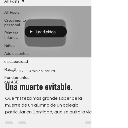
All Posts
Rueda del liderazgo
All Posts
Herramienta de autoconocimiento en base
Crecimiento
a 5 cualidades del liderazgo
personal
transformacional.
Load video
Primera
Infancia
Descarga aquí
Niños
Adolescentes
discapacidad
Para tí
7 sept 2017
3 min de lectura
Fundamentos
del ASE
Una muerte evitable.
Qué tristeza más grande saber de la
muerte de un alumno de un colegio
particular en Santiago, que se quitó la vida
días después de haber...