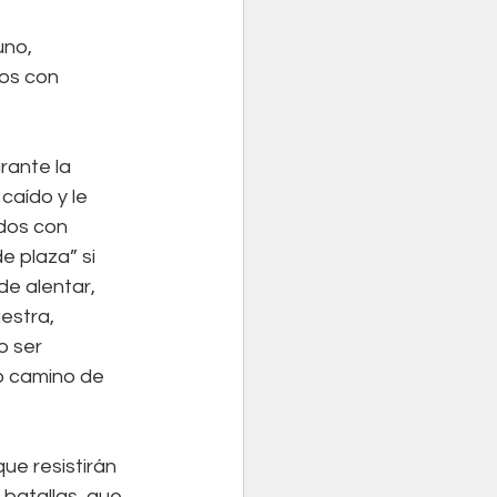
no, 
os con 
rante la 
aído y le 
dos con 
 plaza” si 
e alentar, 
estra, 
 ser 
vo camino de 
ue resistirán 
 batallas, que 