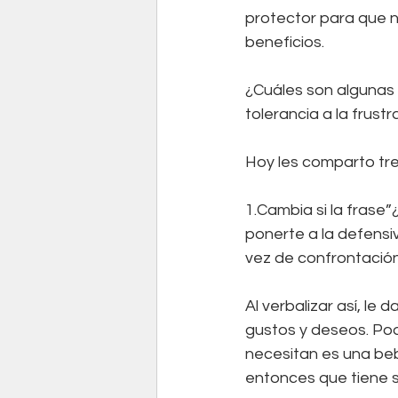
protector para que n
beneficios.
¿Cuáles son algunas 
tolerancia a la frustr
Hoy les comparto tre
1.Cambia si la frase”¿
ponerte a la defensi
vez de confrontación
Al verbalizar así, le
gustos y deseos. Pod
necesitan es una beb
entonces que tiene s