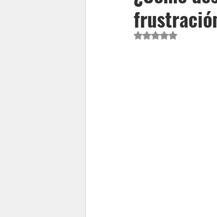
frustració
Obtuvo NaN de 5 est