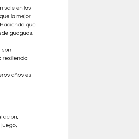
 sale en las 
que la mejor 
. Haciendo que 
esde guaguas.
 son 
esiliencia 
meros años es 
tación, 
 juego, 