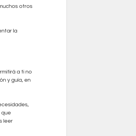
 muchos otros 
ntar la 
mitirá a ti no 
n y guía, en 
necesidades, 
 que 
 leer 