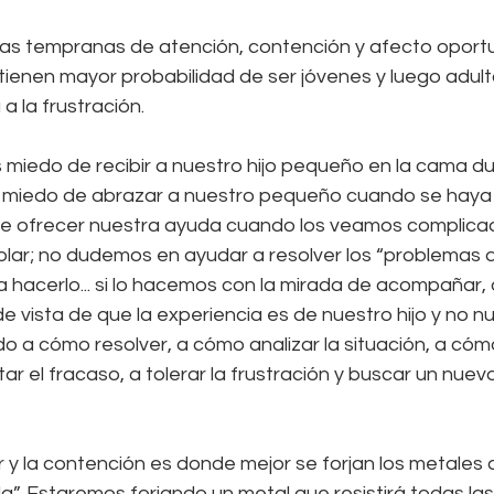
as tempranas de atención, contención y afecto oportu
ienen mayor probabilidad de ser jóvenes y luego adult
 la frustración.
miedo de recibir a nuestro hijo pequeño en la cama du
miedo de abrazar a nuestro pequeño cuando se haya c
e ofrecer nuestra ayuda cuando los veamos complica
olar; no dudemos en ayudar a resolver los “problemas de
 hacerlo... si lo hacemos con la mirada de acompañar, d
de vista de que la experiencia es de nuestro hijo y no nu
a cómo resolver, a cómo analizar la situación, a cómo
r el fracaso, a tolerar la frustración y buscar un nue
 y la contención es donde mejor se forjan los metales q
da”. Estaremos forjando un metal que resistirá todas las