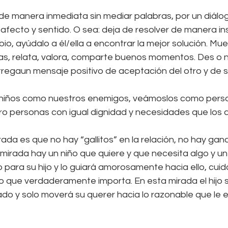
de manera inmediata sin mediar palabras, por un diálo
e afecto y sentido. O sea: deja de resolver de manera i
o, ayúdalo a él/ella a encontrar la mejor solución. Mue
vas, relata, valora, comparte buenos momentos. Des o n
tregaun mensaje positivo de aceptación del otro y de s
s niños como nuestros enemigos, veámoslos como perso
 personas con igual dignidad y necesidades que los a
ada es que no hay “gallitos” en la relación, no hay gan
mirada hay un niño que quiere y que necesita algo y u
 para su hijo y lo guiará amorosamente hacia ello, cui
lo que verdaderamente importa. En esta mirada el hijo s
o y solo moverá su querer hacia lo razonable que le 