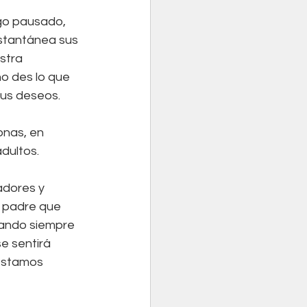
go pausado, 
nstantánea sus 
stra 
o des lo que 
us deseos. 
nas, en 
dultos. 
adores y 
n padre que 
dando siempre 
e sentirá 
estamos 