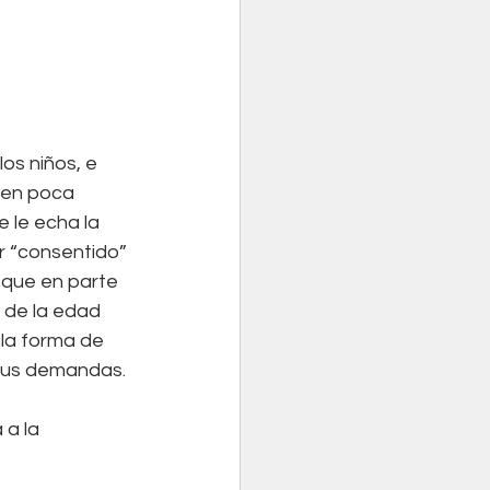
os niños, e 
nen poca 
e le echa la 
r “consentido” 
 que en parte 
de la edad 
 la forma de 
sus demandas.
 a la 