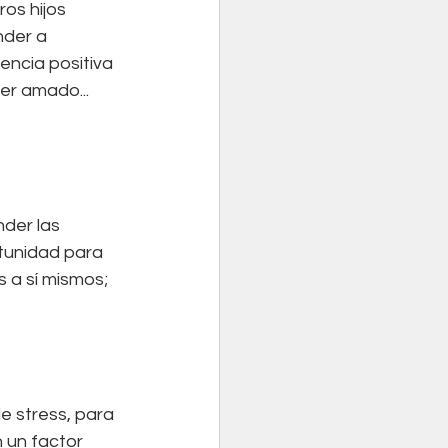
s hijos 
nder a 
encia positiva 
er amado... 
der las 
tunidad para 
 a sí mismos; 
e stress, para 
 un factor 