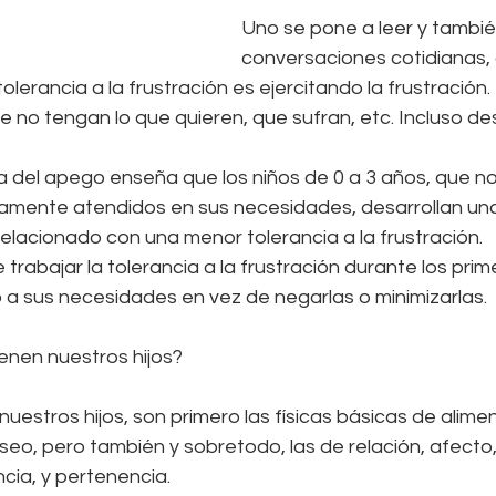
Uno se pone a leer y también
conversaciones cotidianas, 
tolerancia a la frustración es ejercitando la frustración
ue no tengan lo que quieren, que sufran, etc. Incluso d
ía del apego enseña que los niños de 0 a 3 años, que no
ente atendidos en sus necesidades, desarrollan una r
relacionado con una menor tolerancia a la frustración. 
trabajar la tolerancia a la frustración durante los pri
a sus necesidades en vez de negarlas o minimizarlas.
enen nuestros hijos?
estros hijos, son primero las físicas básicas de alimen
eo, pero también y sobretodo, las de relación, afecto,
ia, y pertenencia.