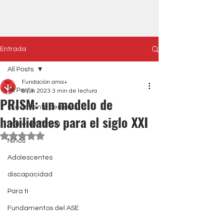
Entrada
All Posts
Fundación ama+
All Posts
6 jun 2023
3 min de lectura
PRISM: un modelo de
Crecimiento personal
habilidades para el siglo XXI
Primera Infancia
Obtuvo NaN de 5 estrellas.
Niños
Adolescentes
discapacidad
Para tí
Fundamentos del ASE