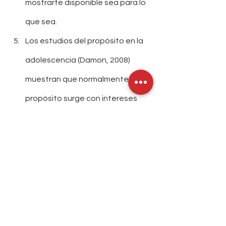
mostrarte disponible sea para lo 
que sea. 
Los estudios del propósito en la 
adolescencia (Damon, 2008) 
muestran que normalmente el 
propósito surge con intereses 
que los niños y niñas descubren 
fuera del hogar, con experiencias 
que viven en el colegio o 
actividades extracurriculares. Por 
eso este es un tema del cual las 
escuelas debieran hacerse 