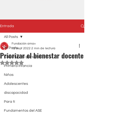
Entrada
All Posts
Fundación ama+
All Posts
12 sept 2022
2 min de lectura
Priorizar el bienestar docente
Crecimiento personal
Obtuvo NaN de 5 estrellas.
Primera Infancia
Niños
Adolescentes
discapacidad
Para tí
Fundamentos del ASE